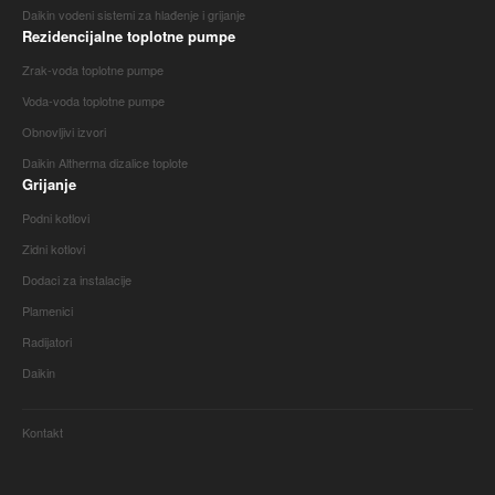
Daikin vodeni sistemi za hlađenje i grijanje
Rezidencijalne toplotne pumpe
Zrak-voda toplotne pumpe
Voda-voda toplotne pumpe
Obnovljivi izvori
Daikin Altherma dizalice toplote
Grijanje
Podni kotlovi
Zidni kotlovi
Dodaci za instalacije
Plamenici
Radijatori
Daikin
Kontakt