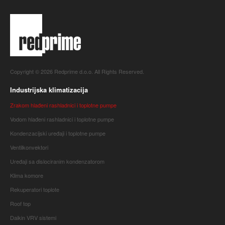
Copyright © 2026 Redprime d.o.o. All Rights Reserved.
Industrijska klimatizacija
Zrakom hlađeni rashladnici i toplotne pumpe
Vodom hlađeni rashladnici i toplotne pumpe
Kondenzacijski uređaji i toplotne pumpe
Ventilkonvektori
Uređaji sa dislociranim kondenzatorom
Klima komore
Rekuperatori toplote
Roof top
Daikin VRV sistemi