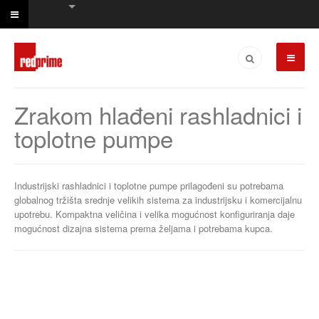
Zrakom hlađeni rashladnici i
toplotne pumpe
Industrijski rashladnici i toplotne pumpe prilagođeni su potrebama
globalnog tržišta srednje velikih sistema za industrijsku i komercijalnu
upotrebu. Kompaktna veličina i velika mogućnost konfiguriranja daje
mogućnost dizajna sistema prema željama i potrebama kupca.