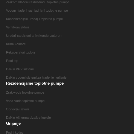
Zrakom hlađeni rashladnici i toplotne pumpe
Vodom hlađeni rashladnici i toplotne pumpe
Kondenzacijski uređaji i toplotne pumpe
Ventilkonvektori
Uređaji sa dislociranim kondenzatorom
Klima komore
Rekuperatori toplote
Roof top
Daikin VRV sistemi
Daikin vodeni sistemi za hlađenje i grijanje
Rezidencijalne toplotne pumpe
Zrak-voda toplotne pumpe
Voda-voda toplotne pumpe
Obnovljivi izvori
Daikin Altherma dizalice toplote
Grijanje
Podni kotlovi