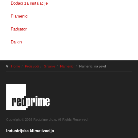
Dodaci za instalacije
Plamenici
Radijatori
Daikin
Home
Proizvodi
Grijanje
Plamenici
Plamenici na pelet
Copyright © 2026 Redprime d.o.o. All Rights Reserved.
Industrijska klimatizacija