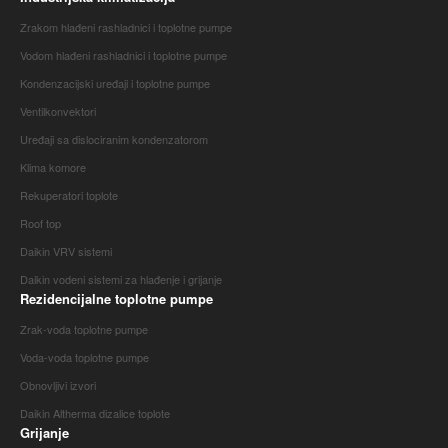
Zrakom hlađeni rashladnici i toplotne pumpe
Vodom hlađeni rashladnici i toplotne pumpe
Kondenzacijski uređaji i toplotne pumpe
Ventilkonvektori
Uređaji sa dislociranim kondenzatorom
Klima komore
Rekuperatori toplote
Roof top
Daikin VRV sistemi
Daikin vodeni sistemi za hlađenje i grijanje
Rezidencijalne toplotne pumpe
Zrak-voda toplotne pumpe
Voda-voda toplotne pumpe
Obnovljivi izvori
Daikin Altherma dizalice toplote
Grijanje