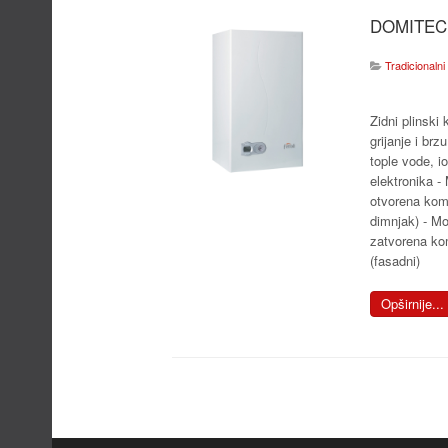
DOMITEC
Tradicionalni 
Zidni plinski 
grijanje i brz
tople vode, i
elektronika -
otvorena kom
dimnjak) - Mo
zatvorena ko
(fasadni)
Opširnije...