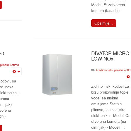
Modeli F: zatvorena
komora (fasadni)
Opširnije...
60
DIVATOP MICRO
LOW NOx
plinski kotlovi
Tradicionalni plinski kotlo
kotlovi, sa
Zidni plinski kotlovi za
d inoxa,
brzu proizvodnju tople
lektronika -
vode, sa niskim
vorena
emisijama Štetnih
mnjak) -
plinova, ionizacijska
tvorena
elektronika - Modeli C:
dni)
otvorena komora (na
dimnjak) - Modeli F: