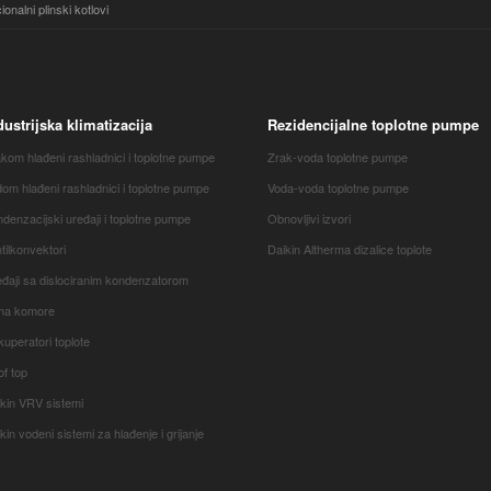
ionalni plinski kotlovi
dustrijska klimatizacija
Rezidencijalne toplotne pumpe
kom hlađeni rashladnici i toplotne pumpe
Zrak-voda toplotne pumpe
om hlađeni rashladnici i toplotne pumpe
Voda-voda toplotne pumpe
denzacijski uređaji i toplotne pumpe
Obnovljivi izvori
tilkonvektori
Daikin Altherma dizalice toplote
đaji sa dislociranim kondenzatorom
ima komore
uperatori toplote
f top
kin VRV sistemi
kin vodeni sistemi za hlađenje i grijanje