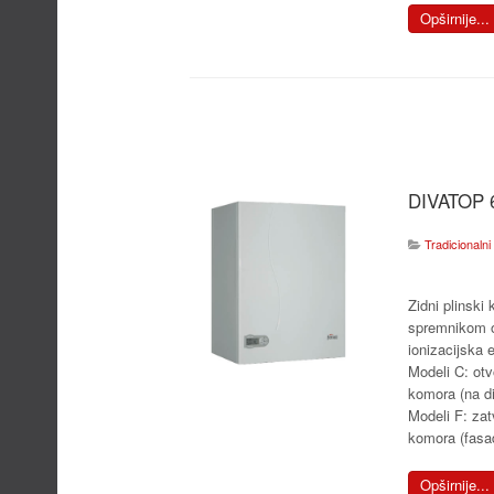
Opširnije...
DIVATOP 
Tradicionalni 
Zidni plinski 
spremnikom o
ionizacijska e
Modeli C: ot
komora (na di
Modeli F: za
komora (fasa
Opširnije...