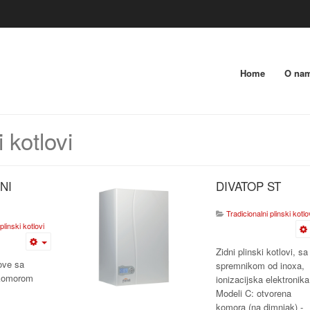
Home
O na
 kotlovi
NI
DIVATOP ST
Tradicionalni plinski kotlo
plinski kotlovi
Zidni plinski kotlovi, sa
ove sa
spremnikom od inoxa,
komorom
ionizacijska elektronika
Modeli C: otvorena
komora (na dimnjak) -