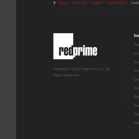
Home
Proizvodi
Grijanje
Zidni kotlovi
Tradic
In
Zra
Vod
Kon
Copyright © 2026 Redprime d.o.o. All
Ven
Rights Reserved.
Ure
Kl
Rek
Roo
Dai
Dai