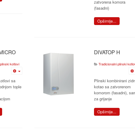
zatvorena komora
(fasadni)
Opširnije...
 MICRO
DIVATOP H
plinski kotlovi
Tradicionalni plinski kotlo
kotlovi sa
Plinski kombinirani zidn
odnjom tople
kotao sa zatvorenom
komorom (fasadni), sa
acijom
za grijanje
Opširnije...