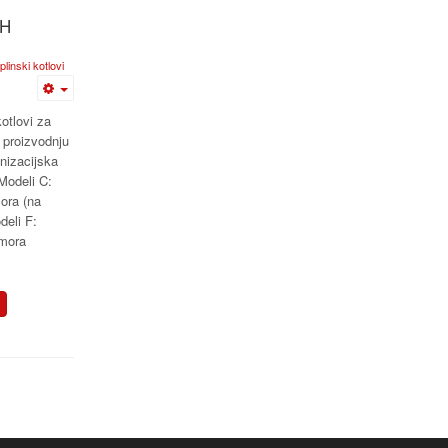
H
plinski kotlovi
kotlovi za
u proizvodnju
onizacijska
 Modeli C:
ora (na
deli F:
mora