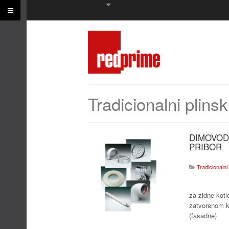
Tradicionalni plinski
DIMOVOD
PRIBOR
Tradicionalni 
za zidne kotl
zatvorenom 
(fasadne)