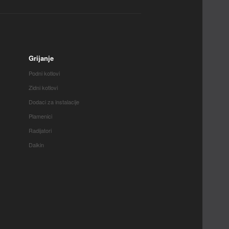
Grijanje
Podni kotlovi
Zidni kotlovi
Dodaci za instalacije
Plamenici
Radijatori
Daikin