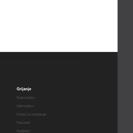
Grijanje
Podni kotlovi
Zidni kotlovi
Dodaci za instalacije
Plamenici
Radijatori