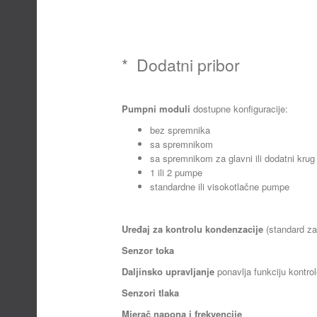
* Dodatni pribor
Pumpni moduli
dostupne konfiguracije:
bez spremnika
sa spremnikom
sa spremnikom za glavni ili dodatni krug
1 ili 2 pumpe
standardne ili visokotlačne pumpe
Uređaj za kontrolu kondenzacije
(standard za
Senzor toka
Daljinsko upravljanje
ponavlja funkciju kontro
Senzori tlaka
Mjerač napona i frekvencije