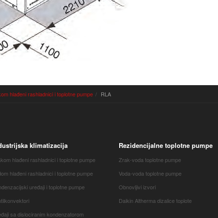
om hlađeni rashladnici i toplotne pumpe
RLA
dustrijska klimatizacija
Rezidencijalne toplotne pumpe
kom hlađeni rashladnici i toplotne pumpe
Zrak-voda toplotne pumpe
om hlađeni rashladnici i toplotne pumpe
Voda-voda toplotne pumpe
denzacijski uređaji i toplotne pumpe
Obnovljivi izvori
tilkonvektori
Daikin Altherma dizalice toplote
đaji sa dislociranim kondenzatorom