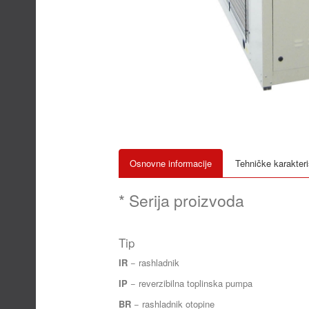
Osnovne informacije
Tehničke karakteri
* Serija proizvoda
Tip
IR
− rashladnik
IP
− reverzibilna toplinska pumpa
BR
− rashladnik otopine