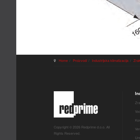
Home
Proizvodi
Industrijska klimatizacija
Zrak
In
Zra
Vod
Kon
Copyright © 2026 Redprime d.o.o. All
Ven
Rights Reserved.
Ure