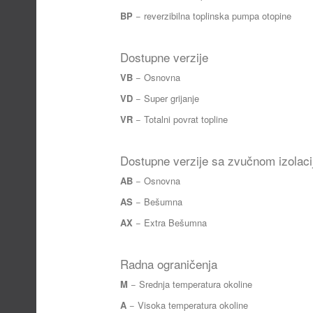
BP
− reverzibilna toplinska pumpa otopine
Dostupne verzije
VB
− Osnovna
VD
− Super grijanje
VR
− Totalni povrat topline
Dostupne verzije sa zvučnom izolac
AB
− Osnovna
AS
− Bešumna
AX
− Extra Bešumna
Radna ograničenja
M
− Srednja temperatura okoline
A
− Visoka temperatura okoline