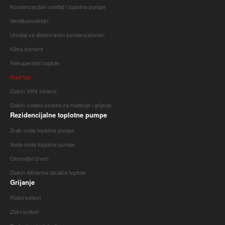
Kondenzacijski uređaji i toplotne pumpe
Ventilkonvektori
Uređaji sa dislociranim kondenzatorom
Klima komore
Rekuperatori toplote
Roof top
Daikin VRV sistemi
Daikin vodeni sistemi za hlađenje i grijanje
Rezidencijalne toplotne pumpe
Zrak-voda toplotne pumpe
Voda-voda toplotne pumpe
Obnovljivi izvori
Daikin Altherma dizalice toplote
Grijanje
Podni kotlovi
Zidni kotlovi