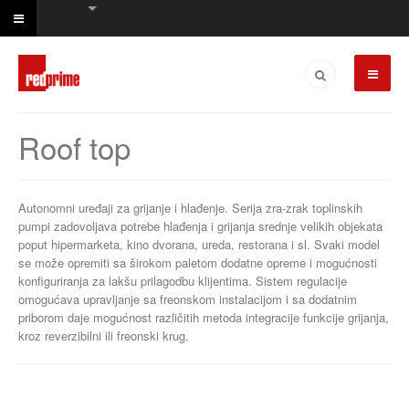
Roof top
Autonomni uređaji za grijanje i hlađenje. Serija zra-zrak toplinskih
pumpi zadovoljava potrebe hlađenja i grijanja srednje velikih objekata
poput hipermarketa, kino dvorana, ureda, restorana i sl. Svaki model
se može opremiti sa širokom paletom dodatne opreme i mogućnosti
konfiguriranja za lakšu prilagodbu klijentima. Sistem regulacije
omogućava upravljanje sa freonskom instalacijom i sa dodatnim
priborom daje mogućnost različitih metoda integracije funkcije grijanja,
kroz reverzibilni ili freonski krug.