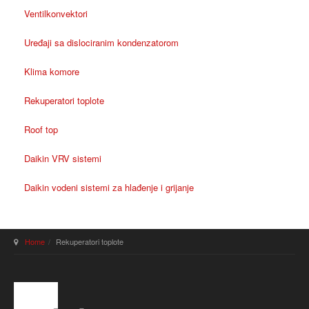
Ventilkonvektori
Uređaji sa dislociranim kondenzatorom
Klima komore
Rekuperatori toplote
Roof top
Daikin VRV sistemi
Daikin vodeni sistemi za hlađenje i grijanje
Home
Rekuperatori toplote