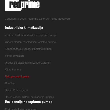
Copyright © 2026 Redprime d.o.o. All Rights Reserved.
Industrijska klimatizacija
Zrakom hlađeni rashladnici i toplotne pumpe
Vodom hlađeni rashladnici i toplotne pumpe
Kondenzacijski uređaji i toplotne pumpe
Ventilkonvektori
Uređaji sa dislociranim kondenzatorom
Klima komore
Rekuperatori toplote
Roof top
Daikin VRV sistemi
Daikin vodeni sistemi za hlađenje i grijanje
Rezidencijalne toplotne pumpe
Zrak-voda toplotne pumpe