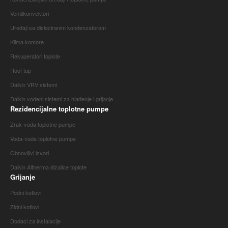
Ventilkonvektori
Uređaji sa dislociranim kondenzatorom
Klima komore
Rekuperatori toplote
Roof top
Daikin VRV sistemi
Daikin vodeni sistemi za hlađenje i grijanje
Rezidencijalne toplotne pumpe
Zrak-voda toplotne pumpe
Voda-voda toplotne pumpe
Obnovljivi izvori
Daikin Altherma dizalice toplote
Grijanje
Podni kotlovi
Zidni kotlovi
Dodaci za instalacije