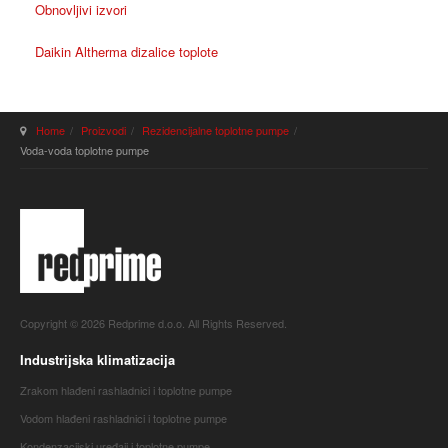
Obnovljivi izvori
Daikin Altherma dizalice toplote
Home
Proizvodi
Rezidencijalne toplotne pumpe
Voda-voda toplotne pumpe
Copyright © 2026 Redprime d.o.o. All Rights Reserved.
Industrijska klimatizacija
Zrakom hlađeni rashladnici i toplotne pumpe
Vodom hlađeni rashladnici i toplotne pumpe
Kondenzacijski uređaji i toplotne pumpe