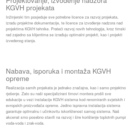
Projektovanje, izvođenje nadzora
KGVH projekata
Inžinjerski tim posjeduje sve potrebne licence za razvoj projekata,
izradu projektne dokumentacije, te licence za izvođenje nadzora nad
projektima KGVH tehnike. Prateći razvoj novih tehnologija, kroz timski
rad zajedno sa klijentima se izrađuju optimalni projekti, kao i projekti
izvedenog stanja.
Nabava, isporuka i montaža KGVH
opreme
Realizacija samih projekata je jednako značajna, kao i samo projektno
rješenje. Zato su naši specijalizirani timovi montera prošli sve
edukacije u vezi instalacije KGVH sistema kod renomiranih svjetskih i
evropskih proizvođača opreme. Jedino ispravna instalacija sistema
garantuje optimalnu i učinkovitu iskorištenost samog sistema. Naš
akcenat smo posebno stavili na razvoj i šire korištenje toplotnih pumpi
voda-voda i zrak-voda.