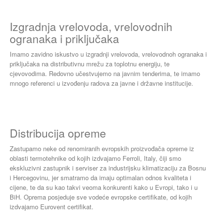
Izgradnja vrelovoda, vrelovodnih
ogranaka i priključaka
Imamo zavidno iskustvo u izgradnji vrelovoda, vrelovodnoh ogranaka i
priključaka na distributivnu mrežu za toplotnu energiju, te
cjevovodima. Redovno učestvujemo na javnim tenderima, te imamo
mnogo referenci u izvođenju radova za javne i državne institucije.
Distribucija opreme
Zastupamo neke od renomiranih evropskih proizvođača opreme iz
oblasti termotehnike od kojih izdvajamo Ferroli, Italy, čiji smo
ekskluzivni zastupnik i serviser za industrijsku klimatizaciju za Bosnu
i Hercegovinu, jer smatramo da imaju optimalan odnos kvaliteta i
cijene, te da su kao takvi veoma konkurenti kako u Evropi, tako i u
BiH. Oprema posjeduje sve vodeće evropske certifikate, od kojih
izdvajamo Eurovent certifikat.