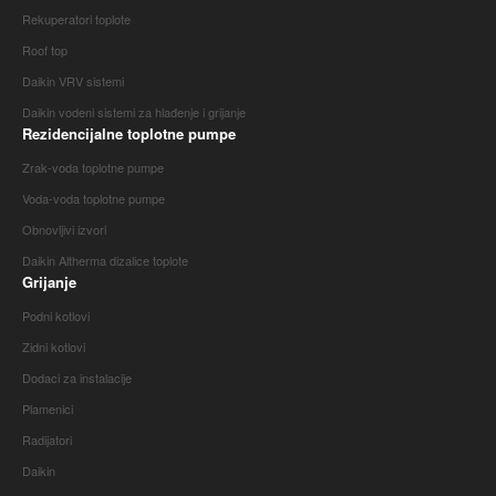
Rekuperatori toplote
Roof top
Daikin VRV sistemi
Daikin vodeni sistemi za hlađenje i grijanje
Rezidencijalne toplotne pumpe
Zrak-voda toplotne pumpe
Voda-voda toplotne pumpe
Obnovljivi izvori
Daikin Altherma dizalice toplote
Grijanje
Podni kotlovi
Zidni kotlovi
Dodaci za instalacije
Plamenici
Radijatori
Daikin