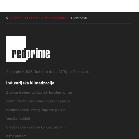
Home
O nama
Profil kompanije
Djelatnosti
Copyright © 2026 Redprime d.o.o. All Rights Reserved.
Industrijska klimatizacija
Zrakom hlađeni rashladnici i toplotne pumpe
Vodom hlađeni rashladnici i toplotne pumpe
Kondenzacijski uređaji i toplotne pumpe
Ventilkonvektori
Uređaji sa dislociranim kondenzatorom
Klima komore