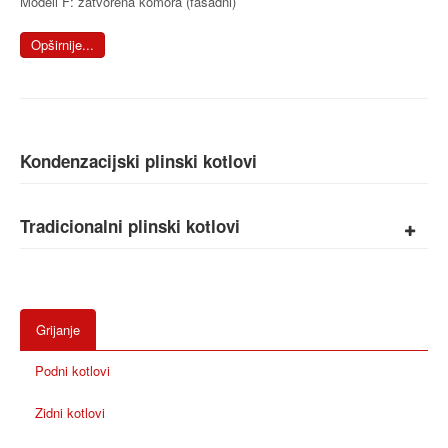
Modeli F: zatvorena komora (fasadni)
Opširnije...
Kondenzacijski plinski kotlovi
Tradicionalni plinski kotlovi
Grijanje
Podni kotlovi
Zidni kotlovi