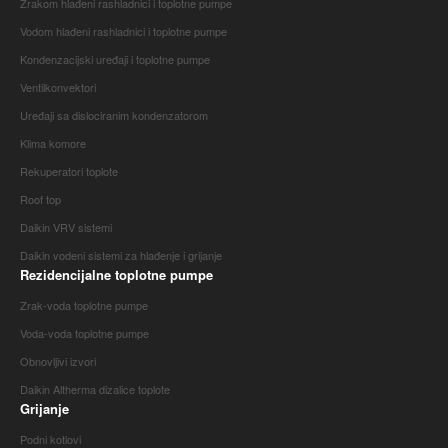
Zrakom hlađeni rashladnici i toplotne pumpe
Vodom hlađeni rashladnici i toplotne pumpe
Kondenzacijski uređaji i toplotne pumpe
Ventilkonvektori
Uređaji sa dislociranim kondenzatorom
Klima komore
Rekuperatori toplote
Roof top
Daikin VRV sistemi
Daikin vodeni sistemi za hlađenje i grijanje
Rezidencijalne toplotne pumpe
Zrak-voda toplotne pumpe
Voda-voda toplotne pumpe
Obnovljivi izvori
Daikin Altherma dizalice toplote
Grijanje
Podni kotlovi