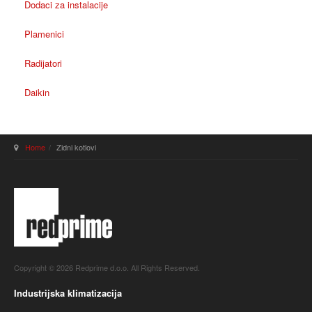
Dodaci za instalacije
Plamenici
Radijatori
Daikin
Home
Zidni kotlovi
Copyright © 2026 Redprime d.o.o. All Rights Reserved.
Industrijska klimatizacija