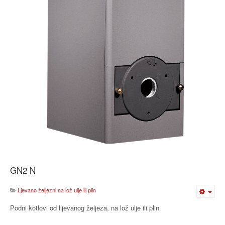
GN2 N
Ljevano željezni na lož ulje ili plin
Podni kotlovi od lijevanog željeza, na lož ulje ili plin