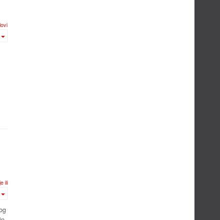
ovi
 ili plin
nog
in