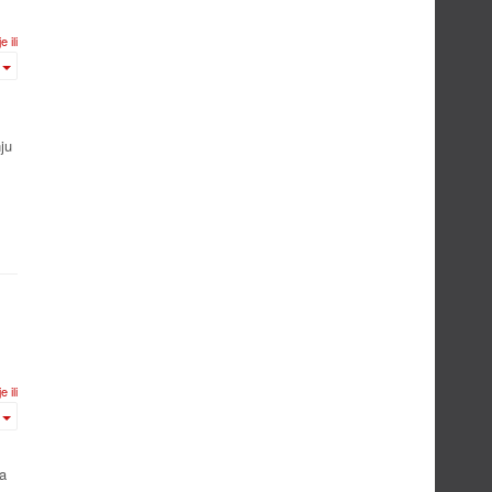
 ili plin
ju
 ili plin
a