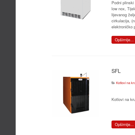
Podni plinski
low nox, Tije
lijevanog želj
cirkulacija, (
elektroničko 
Opširnije...
SFL
Kotlovi na kr
Kotlovi na kr
Opširnije...