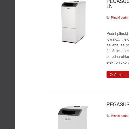
PEGASUS 
LN
Plinski podni 
Podni plinski
low nox, tijel
željeza, sa p
čeličnim spr
prirodna cirku
elektroničko 
Opširnije...
PEGASUS
Plinski podni 