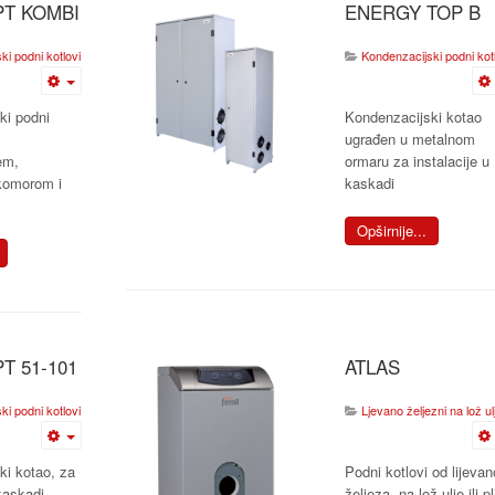
T KOMBI
ENERGY TOP B
i podni kotlovi
Kondenzacijski podni kotl
ki podni
Kondenzacijski kotao
ugrađen u metalnom
em,
ormaru za instalacije u
komorom i
kaskadi
Opširnije...
T 51-101
ATLAS
i podni kotlovi
Ljevano željezni na lož ulje
ki kotao, za
Podni kotlovi od lijeva
 kaskadi
željeza, na lož ulje ili pl