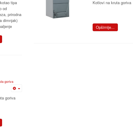
 kotao tipa
Kotlovi na kruta goriva
lo od
eza, prirodna
na dimnjak)
paljenje
Opširnije...
uta goriva
uta goriva