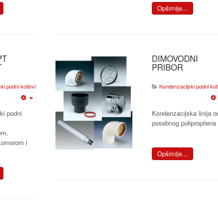
Opširnije...
PT
DIMOVODNI
T
PRIBOR
i podni kotlovi
Kondenzacijski podni kotl
ki podni
Kondenzacijska linija o
posebnog polipropilena
em,
komorom i
Opširnije...