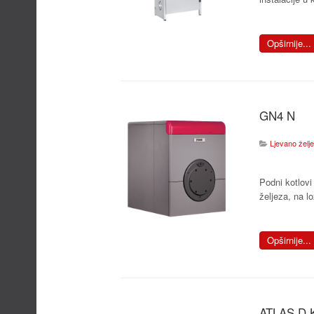
Opširnije...
GN4 N
Ljevano željezn
Podni kotlovi
željeza, na lož
Opširnije...
ATLAS D K