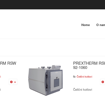
Home
O na
ERM RSW
PREXTHERM RS
92-1060
i
Čelični kotlovi
i
Čelični kotlovi