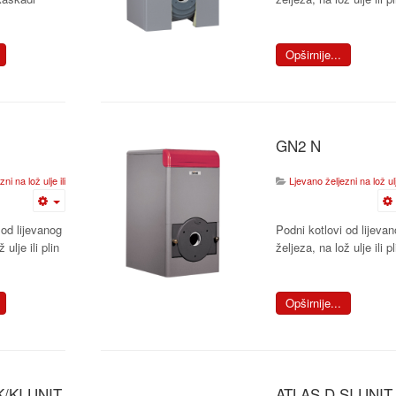
Opširnije...
GN2 N
i na lož ulje ili plin
Ljevano željezni na lož ulje
 od lijevanog
Podni kotlovi od lijeva
 ulje ili plin
željeza, na lož ulje ili pl
Opširnije...
/KI UNIT
ATLAS D SI UNIT