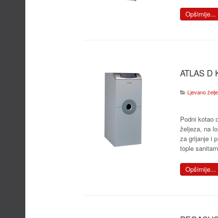
Opširnije...
ATLAS D 
Ljevano željezn
Podni kotao o
željeza, na lož
za grijanje i 
tople sanitar
Opširnije...