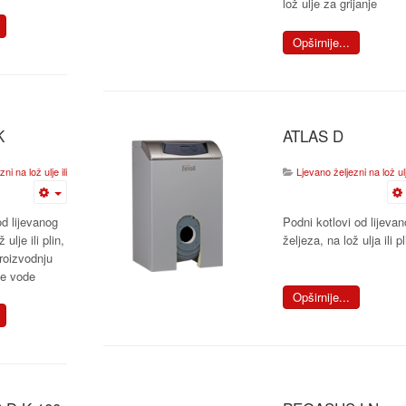
lož ulje za grijanje
Opširnije...
K
ATLAS D
i na lož ulje ili plin
Ljevano željezni na lož ulje
d lijevanog
Podni kotlovi od lijeva
 ulje ili plin,
željeza, na lož ulja ili pl
proizvodnju
ne vode
Opširnije...