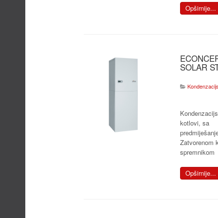
Opširnije...
ECONCE
SOLAR S
Kondenzacijsk
Kondenzacijs
kotlovi, sa
predmiješanj
Zatvorenom 
spremnikom
Opširnije...