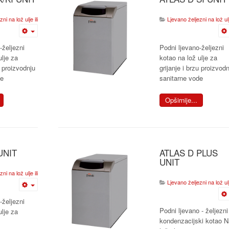
i na lož ulje ili plin
Ljevano željezni na lož ulje
-željezni
Podni ljevano-željezni
ulje za
kotao na lož ulje za
u proizvodnju
grijanje i brzu proizvodn
de
sanitarne vode
Opširnije...
UNIT
ATLAS D PLUS
UNIT
i na lož ulje ili plin
Ljevano željezni na lož ulje
-željezni
Podni ljevano - željezni
ulje za
kondenzacijski kotao N