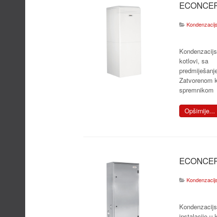
ECONCEP
Kondenzacijsk
Kondenzacijs
kotlovi, sa
predmiješanj
Zatvorenom 
spremnikom
Opširnije...
ECONCEP
Kondenzacijsk
Kondenzacijs
instalacije u