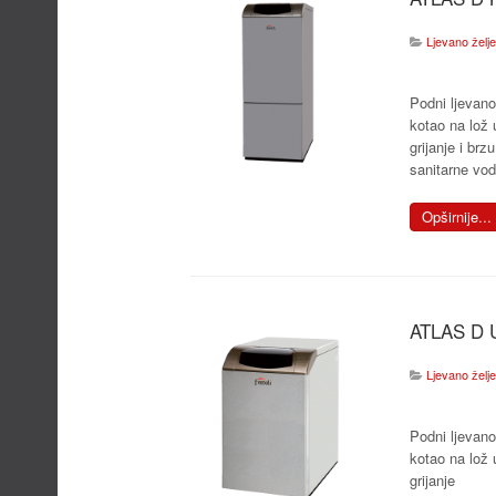
Ljevano željezn
Podni ljevano
kotao na lož 
grijanje i brz
sanitarne vo
Opširnije...
ATLAS D 
Ljevano željezn
Podni ljevano
kotao na lož 
grijanje