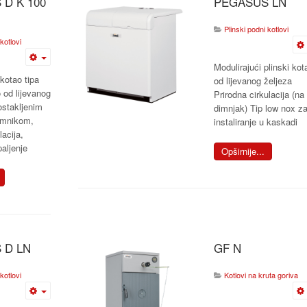
D K 100
PEGASUS LN
Plinski podni kotlovi
kotlovi
Modulirajući plinski kot
 kotao tipa
od lijevanog željeza
o od lijevanog
Prirodna cirkulacija (na
ostakljenim
dimnjak) Tip low nox z
emnikom,
instaliranje u kaskadi
lacija,
paljenje
Opširnije...
 D LN
GF N
kotlovi
Kotlovi na kruta goriva