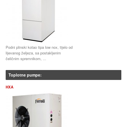
Podni plinski kotao tipa low nox, tijelo od
lijevanog željeza, sa postakljenim
čeličnim spremnikom, ...
Toplotne pumpe za split instalaciju
Toplotne pumpe:
HXA