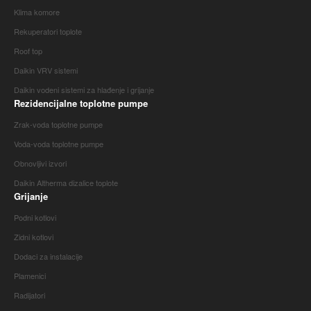
Klima komore
Rekuperatori toplote
Roof top
Daikin VRV sistemi
Daikin vodeni sistemi za hlađenje i grijanje
Rezidencijalne toplotne pumpe
Zrak-voda toplotne pumpe
Voda-voda toplotne pumpe
Obnovljivi izvori
Daikin Altherma dizalice toplote
Grijanje
Podni kotlovi
Zidni kotlovi
Dodaci za instalacije
Plamenici
Radijatori