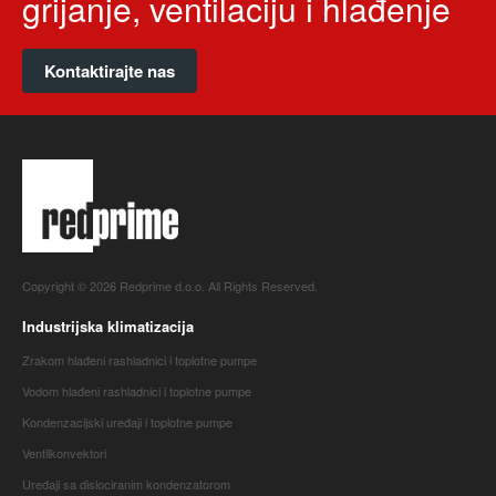
grijanje, ventilaciju i hlađenje
Kontaktirajte nas
Copyright © 2026 Redprime d.o.o. All Rights Reserved.
Industrijska klimatizacija
Zrakom hlađeni rashladnici i toplotne pumpe
Vodom hlađeni rashladnici i toplotne pumpe
Kondenzacijski uređaji i toplotne pumpe
Ventilkonvektori
Uređaji sa dislociranim kondenzatorom