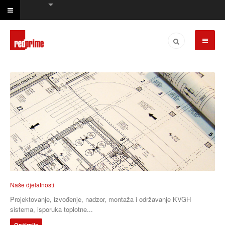
Naše djelatnosti
Projektovanje, izvođenje, nadzor, montaža i održavanje KVGH
sistema, isporuka toplotne...
Opširnije