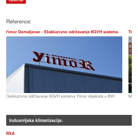
Reference:
Ekskluzivno održavanje KGVH sistema
Tržni centar Mega Diskont S
RMA
e KGVH sistema Yimor objekata u BiH.
Mašinske instalacije grijanja, hl
Zrakom hlađeni rashladnici i toplinske
pumpe
Industrijska klimatizacija:
RXA