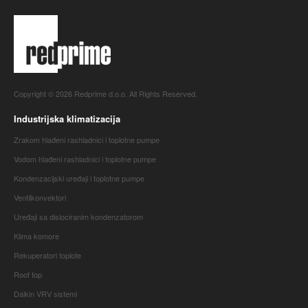
Copyright © 2026 Redprime d.o.o. All Rights Reserved.
Industrijska klimatizacija
Zrakom hlađeni rashladnici i toplotne pumpe
Vodom hlađeni rashladnici i toplotne pumpe
Kondenzacijski uređaji i toplotne pumpe
Ventilkonvektori
Uređaji sa dislociranim kondenzatorom
Klima komore
Rekuperatori toplote
Roof top
Daikin VRV sistemi