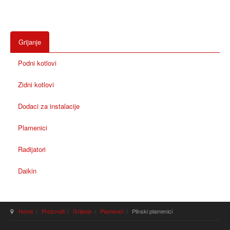
Grijanje
Podni kotlovi
Zidni kotlovi
Dodaci za instalacije
Plamenici
Radijatori
Daikin
Home
Proizvodi
Grijanje
Plamenici
Plinski plamenici