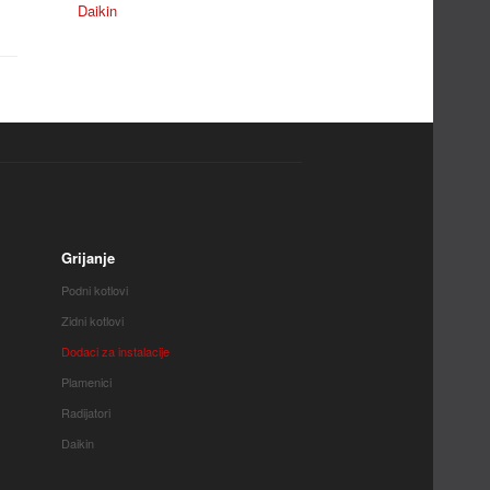
Daikin
Grijanje
Podni kotlovi
Zidni kotlovi
Dodaci za instalacije
Plamenici
Radijatori
Daikin