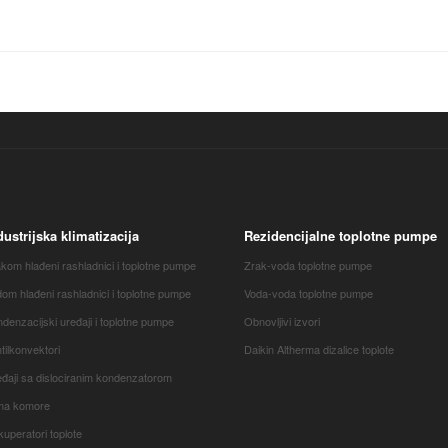
dustrijska klimatizacija
Rezidencijalne toplotne pumpe
kom hlađeni rashladnici i toplotne pumpe
Zrak-voda toplotne pumpe
om hlađeni rashladnici i toplotne pumpe
Voda-voda toplotne pumpe
denzacijski uređaji i toplotne pumpe
Obnovljivi izvori
tilkonvektori
Daikin Altherma dizalice toplote
đaji sa dislociranim kondenzatorom
ima komore
uperatori toplote