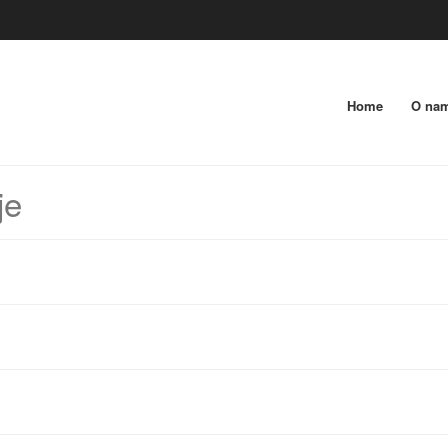
Home
O na
je