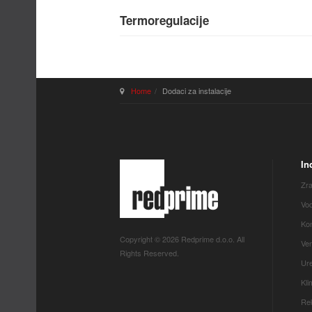
Termoregulacije
Home
Dodaci za instalacije
In
Zra
Vod
Kon
Copyright © 2026 Redprime d.o.o. All
Ven
Rights Reserved.
Ure
Kl
Rek