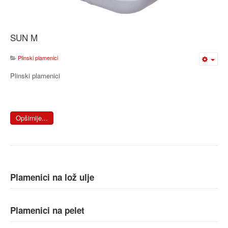
SUN M
Plinski plamenici
Plinski plamenici
Opširnije...
Plamenici na lož ulje
Plamenici na pelet