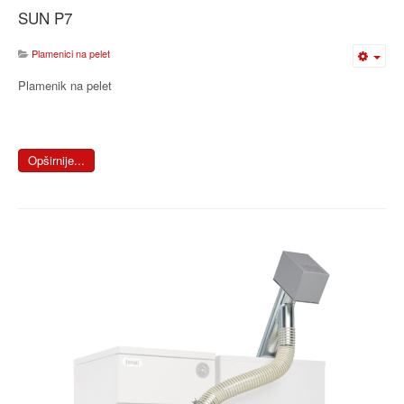
SUN P7
Plamenici na pelet
Plamenik na pelet
Opširnije...