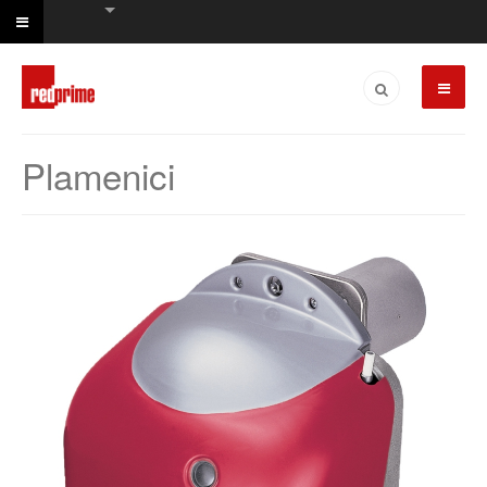
Plamenici