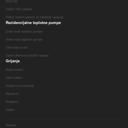
Roof top
Daikin VRV sistemi
Daikin vodeni sistemi za hlađenje i grijanje
Rezidencijalne toplotne pumpe
Zrak-voda toplotne pumpe
Voda-voda toplotne pumpe
Obnovljivi izvori
Daikin Altherma dizalice toplote
Grijanje
Podni kotlovi
Zidni kotlovi
Dodaci za instalacije
Plamenici
Radijatori
Daikin
Kontakt