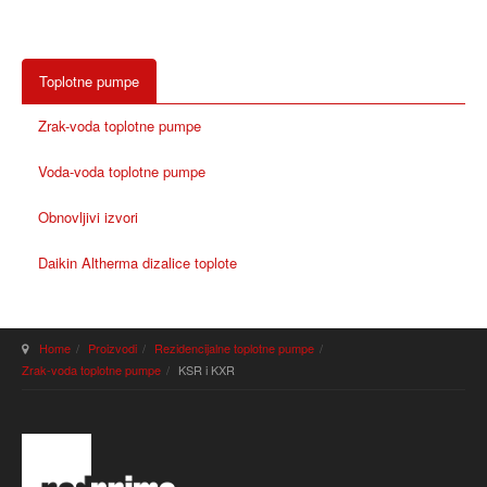
Toplotne pumpe
Zrak-voda toplotne pumpe
Voda-voda toplotne pumpe
Obnovljivi izvori
Daikin Altherma dizalice toplote
Home
Proizvodi
Rezidencijalne toplotne pumpe
Zrak-voda toplotne pumpe
KSR i KXR