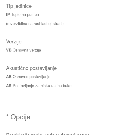
Tip jedinice
IP
Toplotna pumpa
(reverzibilna na rashladnoj strani)
Verzije
VB
Osnovna verzija
Akustično postavljanje
AB
Osnovno postavljanje
AS
Postavljanje za nisku razinu buke
* Opcije
Produkcija tople vode u domaćinstvu