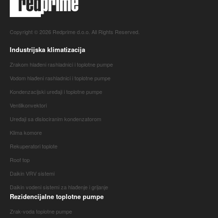
Copyright © 2026 Redprime d.o.o. All Rights Reserved.
Industrijska klimatizacija
Zrakom hlađeni rashladnici i toplotne pumpe
Vodom hlađeni rashladnici i toplotne pumpe
Kondenzacijski uređaji i toplotne pumpe
Ventilkonvektori
Uređaji sa dislociranim kondenzatorom
Klima komore
Rekuperatori toplote
Roof top
Daikin VRV sistemi
Daikin vodeni sistemi za hlađenje i grijanje
Rezidencijalne toplotne pumpe
Zrak-voda toplotne pumpe