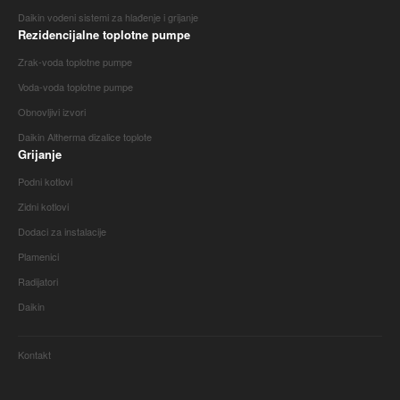
Daikin vodeni sistemi za hlađenje i grijanje
Rezidencijalne toplotne pumpe
Zrak-voda toplotne pumpe
Voda-voda toplotne pumpe
Obnovljivi izvori
Daikin Altherma dizalice toplote
Grijanje
Podni kotlovi
Zidni kotlovi
Dodaci za instalacije
Plamenici
Radijatori
Daikin
Kontakt