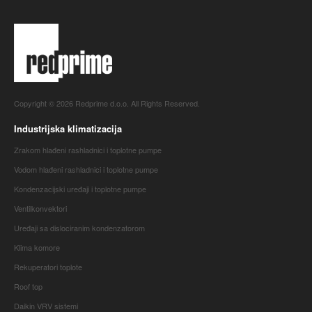
Copyright © 2026 Redprime d.o.o. All Rights Reserved.
Industrijska klimatizacija
Zrakom hlađeni rashladnici i toplotne pumpe
Vodom hlađeni rashladnici i toplotne pumpe
Kondenzacijski uređaji i toplotne pumpe
Ventilkonvektori
Uređaji sa dislociranim kondenzatorom
Klima komore
Rekuperatori toplote
Roof top
Daikin VRV sistemi