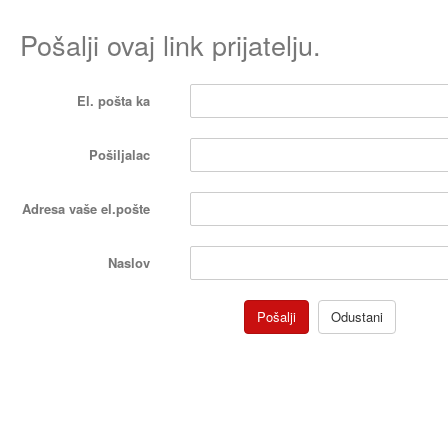
Pošalji ovaj link prijatelju.
El. pošta ka
Pošiljalac
Adresa vaše el.pošte
Naslov
Pošalji
Odustani