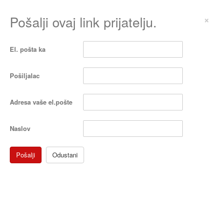
Pošalji ovaj link prijatelju.
×
El. pošta ka
Pošiljalac
Adresa vaše el.pošte
Naslov
Pošalji
Odustani