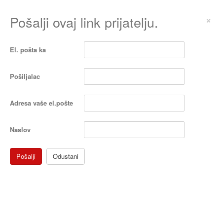
Pošalji ovaj link prijatelju.
×
El. pošta ka
Pošiljalac
Adresa vaše el.pošte
Naslov
Pošalji
Odustani